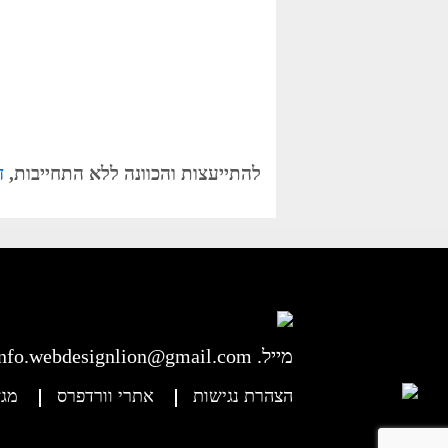
להתייעצות והכוונה ללא התחייבות,
ד
.מייל
info.webdesignlion@gmail.com
הצהרת נגישות
אתרי וורדפרס
מגז