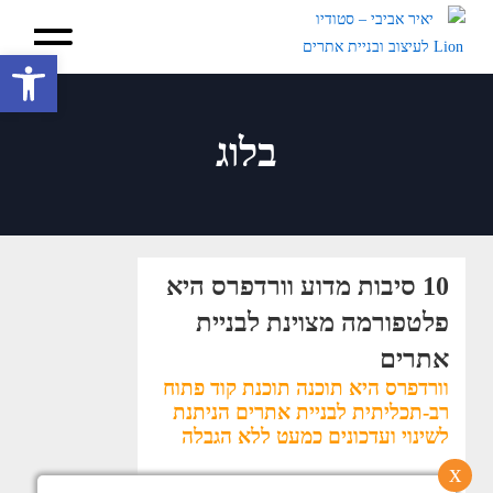
פתח סרגל 
בלוג
10 סיבות מדוע וורדפרס היא
פלטפורמה מצוינת לבניית
אתרים
וורדפרס היא תוכנה תוכנת קוד פתוח
רב-תכליתית לבניית אתרים הניתנת
לשינוי ועדכונים כמעט ללא הגבלה
x