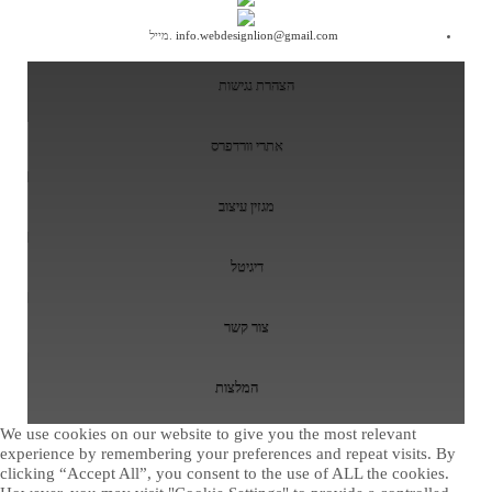
info.webdesignlion@gmail.com
.מייל
הצהרת נגישות
אתרי וורדפרס
מגזין עיצוב
דיגיטל
צור קשר
המלצות
We use cookies on our website to give you the most relevant
experience by remembering your preferences and repeat visits. By
clicking “Accept All”, you consent to the use of ALL the cookies.