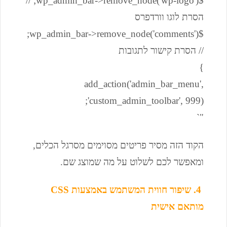
$wp_admin_bar->remove_node('wp-logo'); //
הסרת לוגו וורדפרס
$wp_admin_bar->remove_node('comments');
// הסרת קישור לתגובות
}
add_action('admin_bar_menu',
'custom_admin_toolbar', 999);
"`
הקוד הזה מסיר פריטים מסוימים מסרגל הכלים,
ומאפשר לכם לשלוט על מה שמוצג שם.
4. שיפור חווית המשתמש באמצעות CSS
מותאם אישית