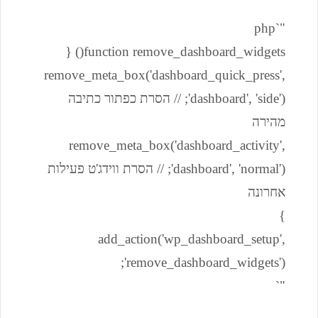
"`php
function remove_dashboard_widgets() {
remove_meta_box('dashboard_quick_press',
'dashboard', 'side'); // הסרת כפתור כתיבה
מהירה
remove_meta_box('dashboard_activity',
'dashboard', 'normal'); // הסרת ווידג'ט פעילות
אחרונה
}
add_action('wp_dashboard_setup',
'remove_dashboard_widgets');
"`