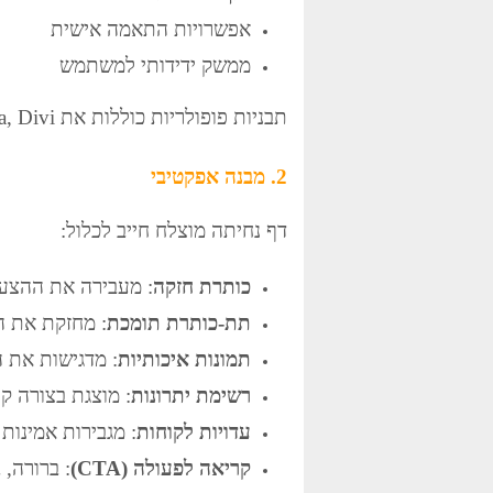
אפשרויות התאמה אישית
ממשק ידידותי למשתמש
תבניות פופולריות כוללות את Astra, Divi ו-OceanWP המציעות כלים ייעודיים לדפי נחיתה.
2. מבנה אפקטיבי
דף נחיתה מוצלח חייב לכלול:
כותרת חזקה
: מעבירה את ההצעה
תת-כותרת תומכת
: מחזקת את ה
תמונות איכותיות
: מדגישות את 
רשימת יתרונות
: מוצגת בצורה ק
עדויות לקוחות
: מגבירות אמינות
קריאה לפעולה (CTA)
: ברורה,