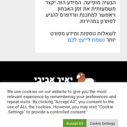
הבעיה מופיעה
.
המידע הזה יקצר
משמעותית את זמן האבחון
ויאפשר למתכנת וורדפרס להגיע
לפתרון במהירות
.
לשאלות נוספות ומידע מפורט
יותר
נשמח לייעץ לכם
We use cookies on our website to give you the most
relevant experience by remembering your preferences and
.מייל
info.webdesignlion@gmail.com
repeat visits. By clicking “Accept All”, you consent to the
use of ALL the cookies. However, you may visit "Cookie
הצהרת נגישות
אתרי וורדפרס
מגזין עיצוב
Settings" to provide a controlled consent.
דיגיטל
צור קשר
המלצות
Accept All
Cookie Settings