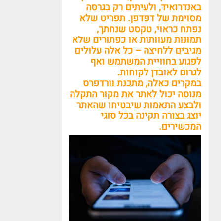
באנדרואיד
,
ולעיתים רק בגרסה
מסוימת של דפדפן
.
תפריט שלא
נפתח כראוי
,
טקסט שנחתך
,
תמונות מעוותות או כפתורים שלא
מגיבים ללחיצה – כל אלה עלולים
לפגוע בחוויית המשתמש ואף
לגרום לאובדן לקוחות
.
במקרים כאלה
,
מתכנת וורדפרס
מנוסה יכול לאתר את מקור התקלה
ולבצע התאמות שיבטיחו שהאתר
יוצג בצורה תקינה בכל סוגי
המכשירים
.