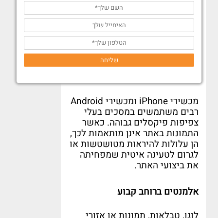
המסך בפועל
.
כאשר היא חסרה או
מוגדרת בצורה לא תקינה
,
האתר
עשוי להופיע כגרסת מחשב
מוקטנת
,
עם טקסט קטן מדי
ואלמנטים שאינם מותאמים למגע
.
שליחה
רזולוציה וצפיפות פיקסלים שונה
מכשירי
iPhone
ומכשירי
Android
רבים משתמשים במסכים בעלי
צפיפות פיקסלים גבוהה
.
כאשר
התמונות באתר אינן מותאמות לכך
,
הן עלולות להיראות מטושטשות או
לגרום לטעינה איטית שמפחיתה
את ביצועי האתר
.
אלמנטים ברוחב קבוע
לוגו
,
טבלאות
,
תמונות או אזורי