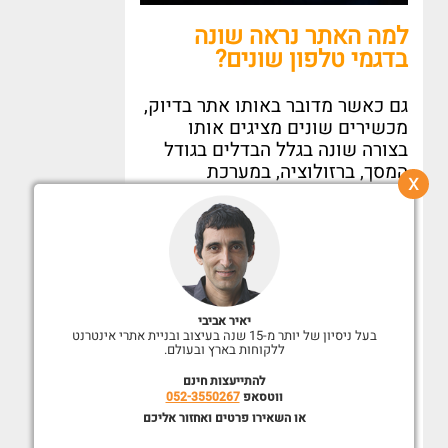
למה האתר נראה שונה
בדגמי טלפון שונים
?
גם כאשר מדובר באותו אתר בדיוק
,
מכשירים שונים מציגים אותו
בצורה שונה בגלל הבדלים בגודל
המסך
,
ברזולוציה
,
במערכת
x
ההפעלה ובדפדפן
.
לכן אתר
וורדפרס שלא הוגדר בצורה
רספונסיבית מלאה עלול להיראות
תקין במכשיר אחד אך שבור
במכשיר אחר
.
יאיר אביבי
תגית
Viewport
חסרה או מוגדרת
בעל ניסיון של יותר מ-15 שנה בעיצוב ובניית אתרי אינטרנט
ללקוחות בארץ ובעולם.
בצורה שגויה
להתייעצות חינם
ווטסאפ
052-3550267
תגית
Viewport
מורה לדפדפן כיצד
או השאירו פרטים ואחזור אליכם
להתאים את רוחב האתר לרוחב